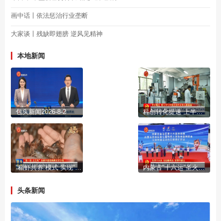
画中话丨依法惩治行业垄断
大家谈丨残缺即翅膀 逆风见精神
本地新闻
包头新闻2026-8-2
科创转化提速 上半年包头技术合同成交金额稳居全区前列
“稻虾共养”模式 实现“一水两用 一田双收”
内蒙古“十六运”圣火在白云矿区传递
头条新闻