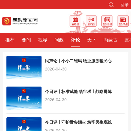
登录
推荐
要闻
视界
问政
评论
天下
内蒙古
直
民声论丨小小二维码 物业服务暖民心
2026-04-30
今日评丨标准赋能 筑牢稀土战略屏障
2026-04-30
今日评丨守护舌尖烟火 筑牢民生底线
2026-04-30