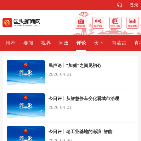
登录
推荐
要闻
视界
问政
评论
天下
内蒙古
直
民声论丨“加减”之间见初心
2026-04-01
今日评丨从智慧停车变化看城市治理
2026-04-01
今日评丨老工业基地的澎湃“智能”
2026-03-30