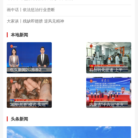
画中话丨依法惩治行业垄断
大家谈丨残缺即翅膀 逆风见精神
本地新闻
包头新闻2026-8-2
科创转化提速 上半年包头技术合同成交金额稳居全区前列
“稻虾共养”模式 实现“一水两用 一田双收”
内蒙古“十六运”圣火在白云矿区传递
头条新闻