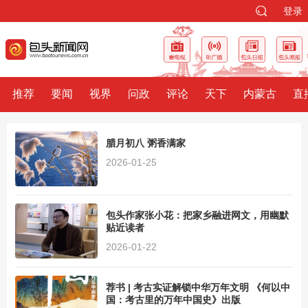
登录
推荐
要闻
视界
问政
评论
天下
内蒙古
直
腊月初八 粥香满家
2026-01-25
包头作家张小花：把家乡融进网文，用幽默
贴近读者
2026-01-22
荐书 | 考古实证解锁中华万年文明 《何以中
国：考古里的万年中国史》出版