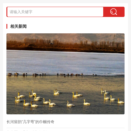
相关新闻
长河留韵“几字弯”的巾帼传奇