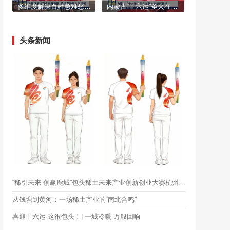
多维度解决百姓急难愁盼 持续提升群众幸福感
内蒙古“十六运”圣火在稀土高新区传递
头条新闻
“稀引未来 创赢鹿城”包头稀土未来产业创新创业大赛杭州分站赛举行
从钱塘到黄河：一场稀土产业的“南北合鸣”
喜迎十六运·这很包头！| 一城冷暖 万般回响