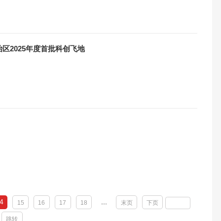
区2025年度首批科创飞地
4
...
15
16
17
18
末页
下页
跳转