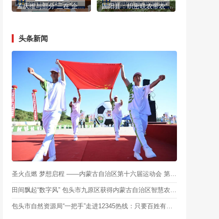
孟庆维与部分“三在”企业“一对一”见面
固阳县：织密联农带农“利益网” 铺就产业链上“共富路”
头条新闻
圣火点燃 梦想启程 ——内蒙古自治区第十六届运动会 第七届残疾人运动会暨特奥会火种采集暨火炬传递启动仪式侧记
田间飘起“数字风” 包头市九原区获得内蒙古自治区智慧农牧业“双重荣誉”
包头市自然资源局“一把手”走进12345热线：只要百姓有需要，服务永远不打烊