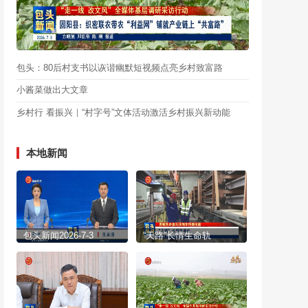
包头：80后村支书以诙谐幽默短视频点亮乡村致富路
小酱菜做出大文章
乡村行 看振兴｜“村字号”文体活动激活乡村振兴新动能
本地新闻
包头新闻2026-7-3
“天路”长情生命轨