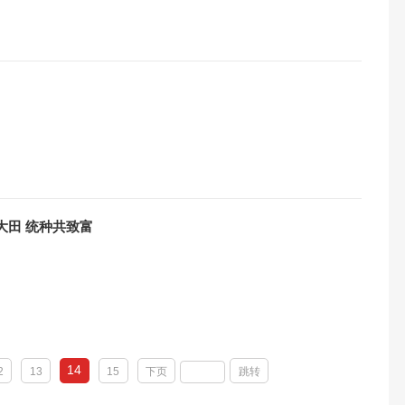
大田 统种共致富
14
2
13
15
下页
跳转