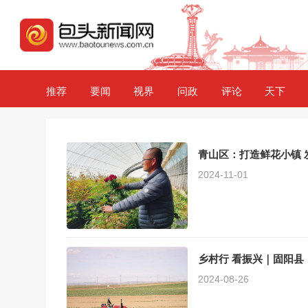
推荐
要闻
视界
问政
评论
天下
青山区：打造鲜花小镇 
2024-11-01
乡村行 看振兴｜固阳
2024-08-26