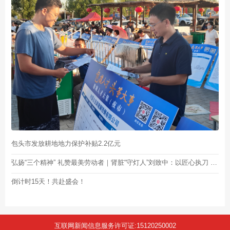
包头市发放耕地地力保护补贴2.2亿元
弘扬“三个精神” 礼赞最美劳动者｜肾脏“守灯人”刘致中：以匠心执刀 为生命点灯
倒计时15天！共赴盛会！
互联网新闻信息服务许可证:15120250002