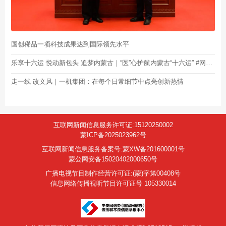
国创稀品一项科技成果达到国际领先水平
乐享十六运 悦动新包头 追梦内蒙古｜“医”心护航内蒙古“十六运” #网聚正能量·为包头加油
走一线 改文风｜一机集团：在每个日常细节中点亮创新热情
互联网新闻信息服务许可证:15120250002
蒙ICP备2025023962号
互联网新闻信息服务备案号:蒙XW备201600001号
蒙公网安备15020402000650号
广播电视节目制作经营许可证:(蒙)字第00408号
信息网络传播视听节目许可证号 105330014