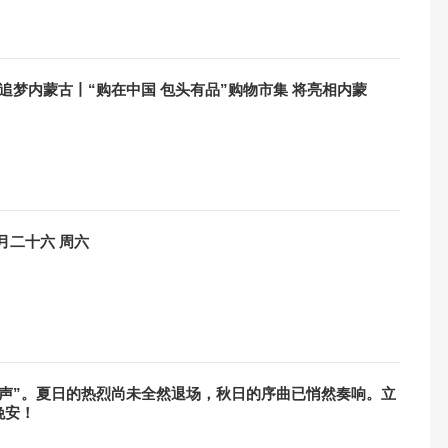
 追梦内蒙古丨“购在中国 包头有品”购物市集 将亮相内蒙
早安包头8月8日 农历六月二十六 周六
秋声”。夏日的热烈尚未全然退场，秋日的序曲已悄然奏响。立
晚安！