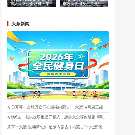
市人大常委会及机关举行树立和践行正确政绩观学习教育集体学习会
市政协党组及机关党组理论学习中心组举行2026年第6次集体学习会
头条新闻
今日开幕！全城万众同心迎接内蒙古“十六运” #网聚正能量·为包头加油
今晚8点！包头这场重磅开幕式，超多悬念等你解锁 #网聚正能量·为包头加油
乐享十六运 悦动新包头 追梦内蒙古｜内蒙古“十六运”倒计时0天！“鹿呦呦”“马啸啸”带你畅游内蒙古