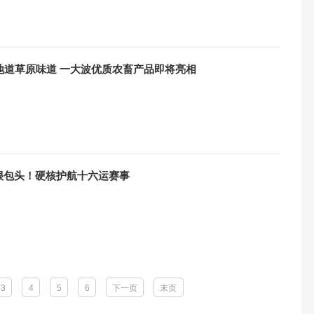
地道草原味道 一大波优质农畜产品即将亮相
很包头！硬核护航十六运赛事
3
4
5
6
下一页
末页