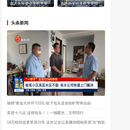
市人大常委会及机关举行树立和践行正确政绩观学习教育集体学习会
市政协党组及机关党组理论学习中心组举行2026年第6次集体学习会
头条新闻
驰骋“黄金大外环”G331 收下包头送你的旷野和自由
喜迎十六运·这很包头！｜一城暖光，文明同行
14万粉丝追更草原日常 这对父女让直播间唱响草原“兴”牧歌