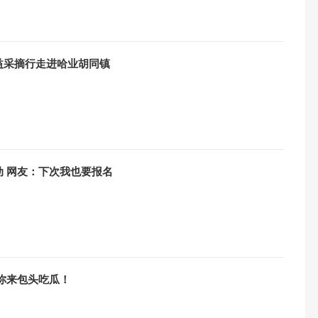
益采摘行走进哈业胡同镇
 网友：下次我也要报名
你来包头吃瓜！