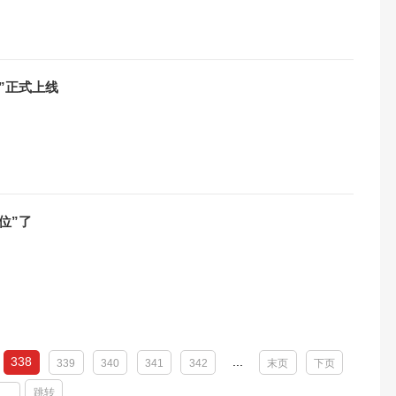
”正式上线
位”了
338
...
339
340
341
342
末页
下页
跳转