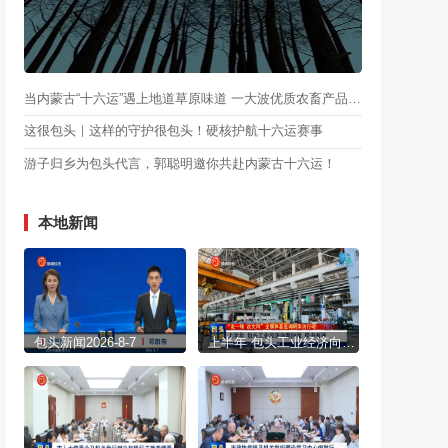
当内蒙古“十六运”遇上地道草原味道 一大波优质农畜产品即将亮相
这很包头｜这样的守护很包头！硬核护航十六运赛事
游子归乡为包头代言，郭聪明邀你共赴内蒙古十六运！
本地新闻
包头新闻2026-8-7
上半年 包头工业经济向新向绿 稳中有进