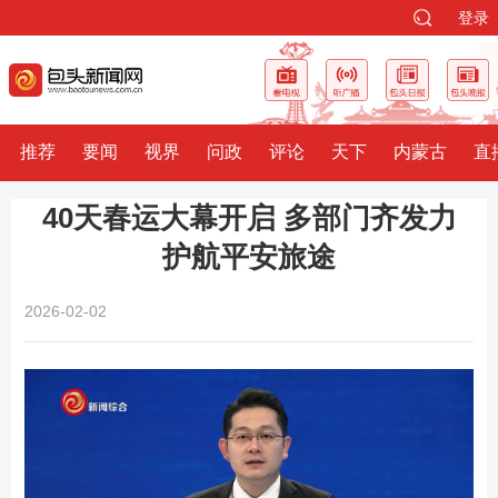
登录
推荐
要闻
视界
问政
评论
天下
内蒙古
直
40天春运大幕开启 多部门齐发力
护航平安旅途
2026-02-02