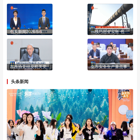
包头新闻2026-5-6
一线巧思变实效 包钢“金点子”结出增收“金果子”
市政协党组及机关党组理论学习中心组举行2026年第3次集体学习会
全市安全生产重点事项部署会召开
头条新闻