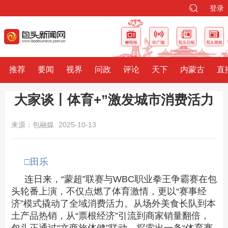
登录
推荐
要闻
视界
问政
评论
天下
内蒙古
直
大家谈丨体育+”激发城市消费活力
来源：包融媒
2025-10-13
□田乐
连日来，“蒙超”联赛与WBC职业拳王争霸赛在包
头轮番上演，不仅点燃了体育激情，更以“赛事经
济”模式撬动了全域消费活力。从场外美食长队到本
土产品热销，从“票根经济”引流到商家销量翻倍，