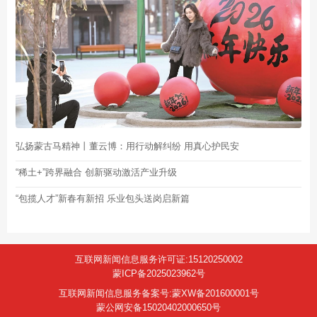
弘扬蒙古马精神丨董云博：用行动解纠纷 用真心护民安
“稀土+”跨界融合 创新驱动激活产业升级
“包揽人才”新春有新招 乐业包头送岗启新篇
互联网新闻信息服务许可证:15120250002
蒙ICP备2025023962号
互联网新闻信息服务备案号:蒙XW备201600001号
蒙公网安备15020402000650号