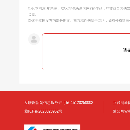
①凡本网注明“来源：XXX(非包头新闻网)”的作品，均转载自其
负责。
②鉴于本网发布的部分图文、视频稿件来源于网络，如有侵权请著
请
互联网新闻信息服务许可证:15120250002
互联网新闻
蒙ICP备2025023962号
蒙公网安备1