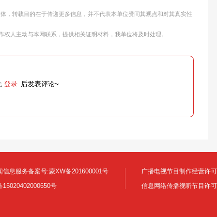
他媒体，转载目的在于传递更多信息，并不代表本单位赞同其观点和对其真实性
作权人主动与本网联系，提供相关证明材料，我单位将及时处理。
先
登录
后发表评论~
信息服务备案号:蒙XW备201600001号
广播电视节目制作经营许可证:
5020402000650号
信息网络传播视听节目许可证号 