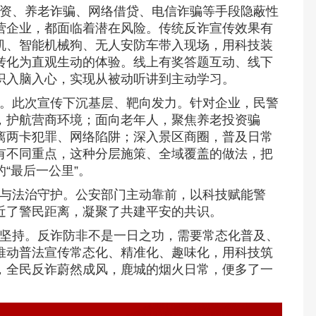
资、养老诈骗、网络借贷、电信诈骗等手段隐蔽性
营企业，都面临着潜在风险。传统反诈宣传效果有
机、智能机械狗、无人安防车带入现场，用科技装
转化为直观生动的体验。线上有奖答题互动、线下
识入脑入心，实现从被动听讲到主动学习。
。此次宣传下沉基层、靶向发力。针对企业，民警
，护航营商环境；面向老年人，聚焦养老投资骗
离两卡犯罪、网络陷阱；深入景区商圈，普及日常
有不同重点，这种分层施策、全域覆盖的做法，把
“最后一公里”。
与法治守护。公安部门主动靠前，以科技赋能警
近了警民距离，凝聚了共建平安的共识。
坚持。反诈防非不是一日之功，需要常态化普及、
推动普法宣传常态化、精准化、趣味化，用科技筑
，全民反诈蔚然成风，鹿城的烟火日常，便多了一