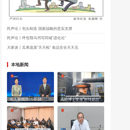
民声论丨包头制造 国家战略的坚实支撑
民声论丨呼包鄂乌书写同城“进化论”
大家谈丨瓜果蔬菜“天天检” 食品安全天天见
本地新闻
包头新闻2026-5-18
高校博士变身“科技副总” 扎根企业破解发展难题