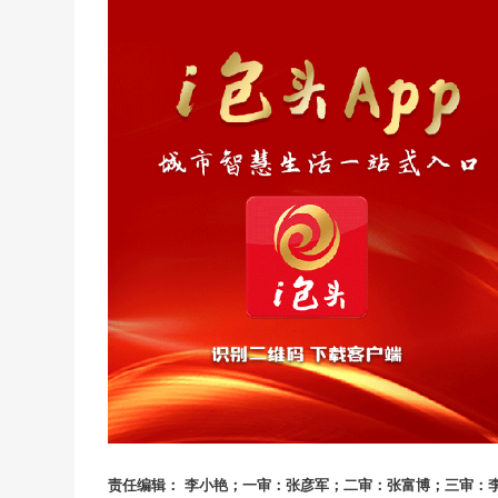
责任编辑： 李小艳；一审：张彦军；二审：张富博；三审：