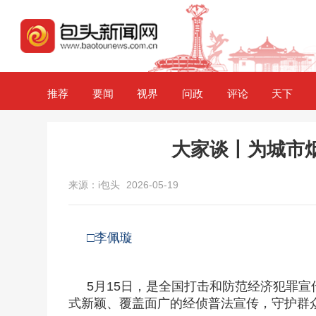
推荐
要闻
视界
问政
评论
天下
大家谈丨为城市
来源：i包头
2026-05-19
□李佩璇
5月15日，是全国打击和防范经济犯罪
式新颖、覆盖面广的经侦普法宣传，守护群众