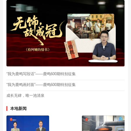
“我为鹿鸣写段话”——鹿鸣600期特别征集
“我为鹿鸣画封面”——鹿鸣600期特别征集
成长无碑，唯一池清泉
本地新闻