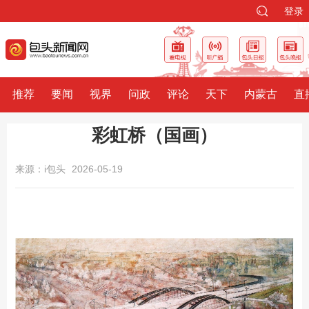
登录
推荐
要闻
视界
问政
评论
天下
内蒙古
直
彩虹桥（国画）
来源：i包头
2026-05-19