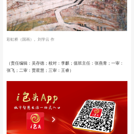
彩虹桥（国画）。刘学云 作
（责任编辑：吴存德；校对：李麒；值班主任：张燕青；一审：
张飞；二审：贾星慧；三审：王睿）