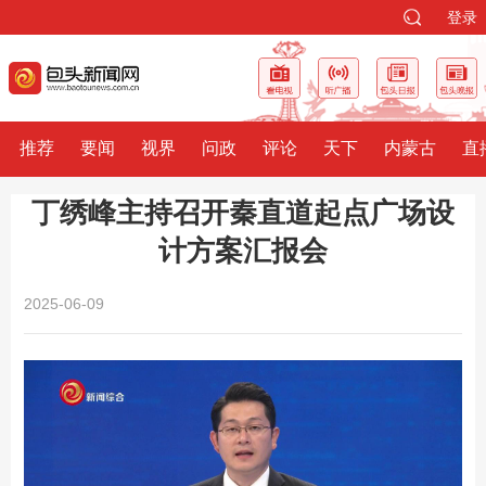
登录
推荐
要闻
视界
问政
评论
天下
内蒙古
直
丁绣峰主持召开秦直道起点广场设
计方案汇报会
2025-06-09