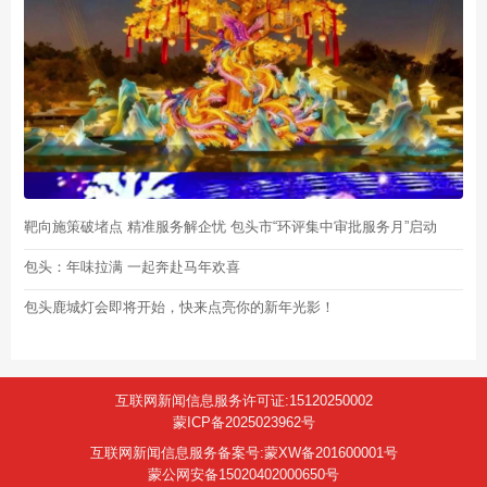
靶向施策破堵点 精准服务解企忧 包头市“环评集中审批服务月”启动
包头：年味拉满 一起奔赴马年欢喜
包头鹿城灯会即将开始，快来点亮你的新年光影！
互联网新闻信息服务许可证:15120250002
蒙ICP备2025023962号
互联网新闻信息服务备案号:蒙XW备201600001号
蒙公网安备15020402000650号