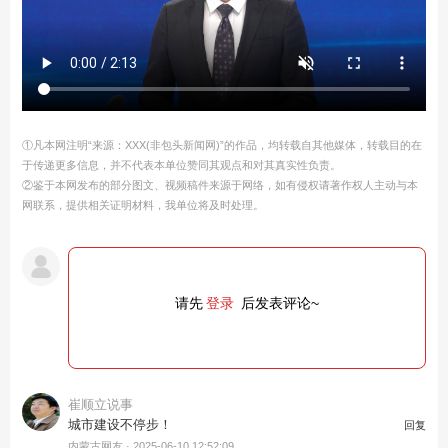
①凡本网注明“来源：XXX(非包头新闻网)”的作品，均转载自其他媒体，转载目的在
于传递更多信息，并不代表本单位赞同其观点和对其真实性负责。
②鉴于本网发布的部分图文、视频稿件来源于网络，如有侵权请著作权人主动与本
网联系，提供相关证明材料，我单位将及时处理。
请先
登录
后发表评论~
崔顺立说事
城市建设不停步！
回复
内蒙古网友 ·
2025-06-10 12:52:09