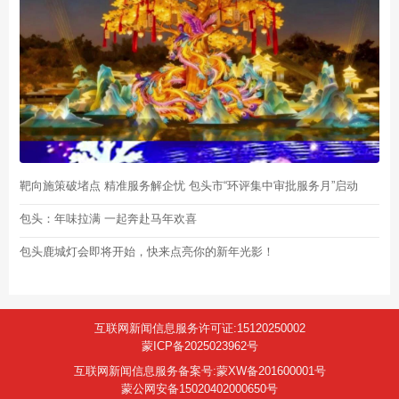
靶向施策破堵点 精准服务解企忧 包头市“环评集中审批服务月”启动
包头：年味拉满 一起奔赴马年欢喜
包头鹿城灯会即将开始，快来点亮你的新年光影！
互联网新闻信息服务许可证:15120250002
蒙ICP备2025023962号
互联网新闻信息服务备案号:蒙XW备201600001号
蒙公网安备15020402000650号