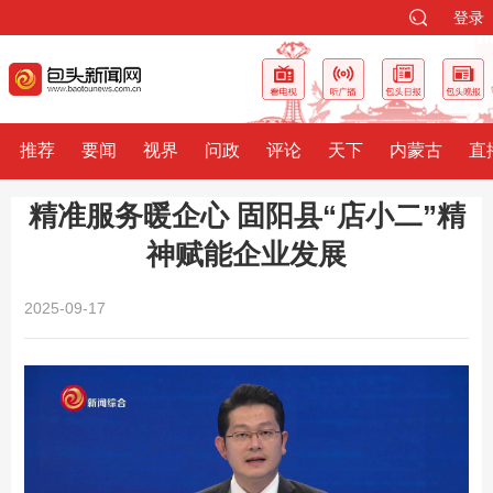
登录
推荐
要闻
视界
问政
评论
天下
内蒙古
直
精准服务暖企心 固阳县“店小二”精
神赋能企业发展
2025-09-17