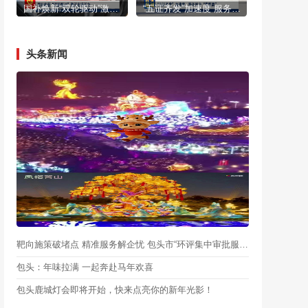
国补焕新“双轮驱动”激活市场活力
“五证齐发”加速度 服务民企“零距离”
头条新闻
靶向施策破堵点 精准服务解企忧 包头市“环评集中审批服务月”启动
包头：年味拉满 一起奔赴马年欢喜
包头鹿城灯会即将开始，快来点亮你的新年光影！