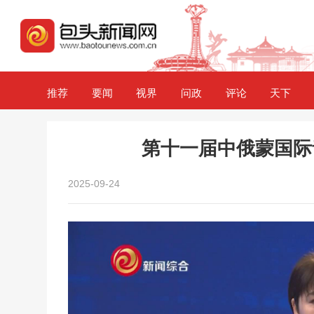
推荐
要闻
视界
问政
评论
天下
第十一届中俄蒙国际
2025-09-24