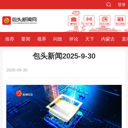
登录
推荐
要闻
视界
问政
评论
天下
内蒙古
直
包头新闻2025-9-30
2025-09-30