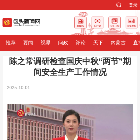
登录
推荐
要闻
视界
问政
评论
天下
内蒙古
直
陈之常调研检查国庆中秋“两节”期
间安全生产工作情况
2025-10-01