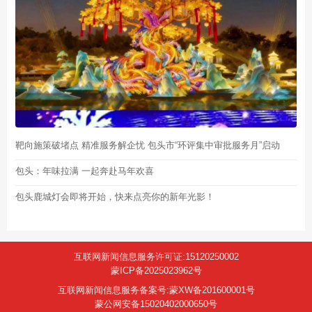
靶向施策破堵点 精准服务解企忧 包头市“环评集中审批服务月”启动
包头：年味拉满 一起奔赴马年欢喜
包头鹿城灯会即将开始，快来点亮你的新年光影！
互联网新闻信息服务许可证:15120250002
蒙ICP备2025023962号
互联网新闻信息服务备案号:蒙XW备201600001号
蒙公网安备15020402000650号