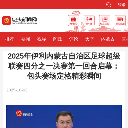
登录
推荐
要闻
视界
问政
评论
天下
内蒙古
直
2025年伊利内蒙古自治区足球超级
联赛四分之一决赛第一回合启幕：
包头赛场定格精彩瞬间
2025-10-02