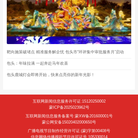
靶向施策破堵点 精准服务解企忧 包头市“环评集中审批服务月”启动
包头：年味拉满 一起奔赴马年欢喜
包头鹿城灯会即将开始，快来点亮你的新年光影！
互联网新闻信息服务许可证:15120250002
蒙ICP备2025023962号
互联网新闻信息服务备案号:蒙XW备201600001号
蒙公网安备15020402000650号
广播电视节目制作经营许可证:(蒙)字第00408号
信息网络传播视听节目许可证号 105330014