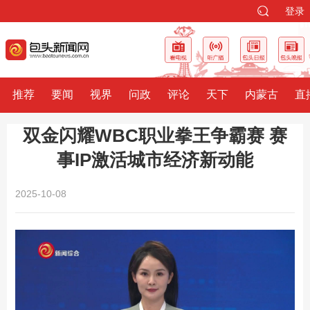
登录
推荐
要闻
视界
问政
评论
天下
内蒙古
直
双金闪耀WBC职业拳王争霸赛 赛
事IP激活城市经济新动能
2025-10-08