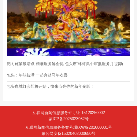
靶向施策破堵点 精准服务解企忧 包头市“环评集中审批服务月”启动
包头：年味拉满 一起奔赴马年欢喜
包头鹿城灯会即将开始，快来点亮你的新年光影！
互联网新闻信息服务许可证:15120250002
蒙ICP备2025023962号
互联网新闻信息服务备案号:蒙XW备201600001号
蒙公网安备15020402000650号