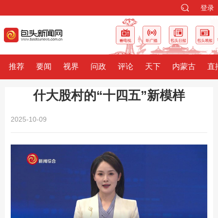
登录
推荐
要闻
视界
问政
评论
天下
内蒙古
直
什大股村的“十四五”新模样
2025-10-09