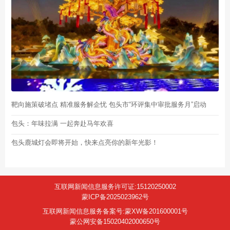
靶向施策破堵点 精准服务解企忧 包头市“环评集中审批服务月”启动
包头：年味拉满 一起奔赴马年欢喜
包头鹿城灯会即将开始，快来点亮你的新年光影！
互联网新闻信息服务许可证:15120250002
蒙ICP备2025023962号
互联网新闻信息服务备案号:蒙XW备201600001号
蒙公网安备15020402000650号