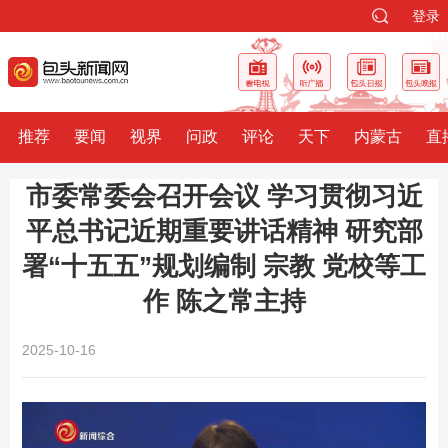
登录
推荐
要闻
视界
问政
评论
天下
内蒙古
直
市委常委会召开会议 学习贯彻习近
平总书记近期重要讲话精神 研究部
署“十五五”规划编制 宗教 党校等工
作 陈之常主持
2025-10-16