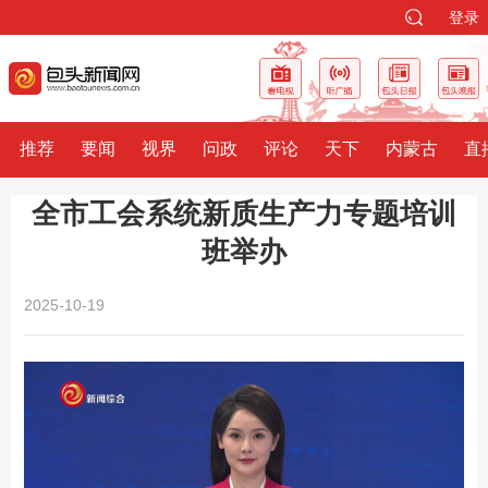
登录
推荐
要闻
视界
问政
评论
天下
内蒙古
直
全市工会系统新质生产力专题培训
班举办
2025-10-19