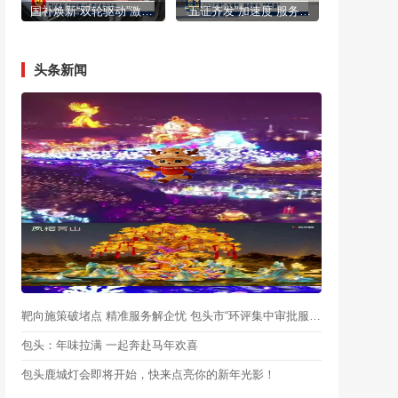
国补焕新“双轮驱动”激活市场活力
“五证齐发”加速度 服务民企“零距离”
头条新闻
靶向施策破堵点 精准服务解企忧 包头市“环评集中审批服务月”启动
包头：年味拉满 一起奔赴马年欢喜
包头鹿城灯会即将开始，快来点亮你的新年光影！