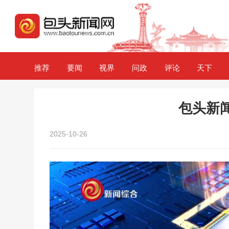
推荐
要闻
视界
问政
评论
天下
包头新闻2
2025-10-26