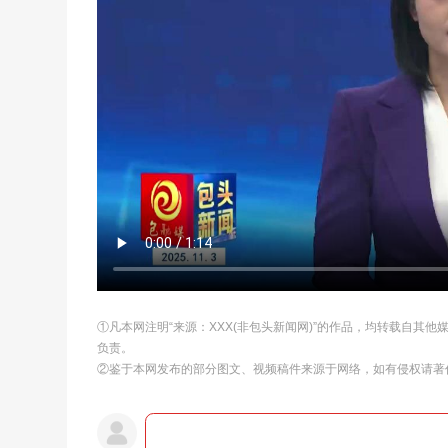
①凡本网注明“来源：XXX(非包头新闻网)”的作品，均转载自其
负责。
②鉴于本网发布的部分图文、视频稿件来源于网络，如有侵权请著