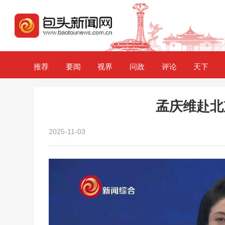
推荐
要闻
视界
问政
评论
天下
孟庆维赴北
2025-11-03