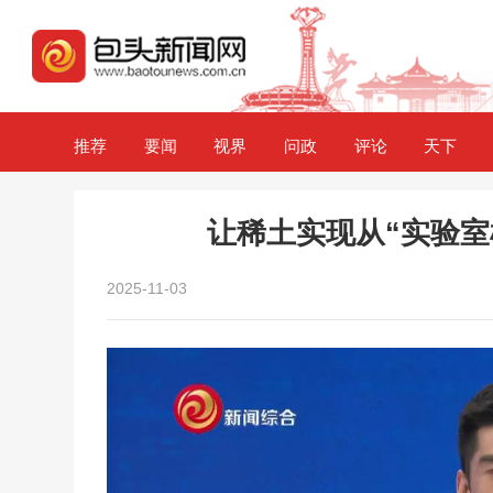
推荐
要闻
视界
问政
评论
天下
让稀土实现从“实验室
2025-11-03