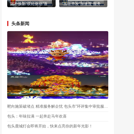
国补焕新“双轮驱动”激活市场活力
“五证齐发”加速度 服务民企“零距离”
头条新闻
靶向施策破堵点 精准服务解企忧 包头市“环评集中审批服务月”启动
包头：年味拉满 一起奔赴马年欢喜
包头鹿城灯会即将开始，快来点亮你的新年光影！