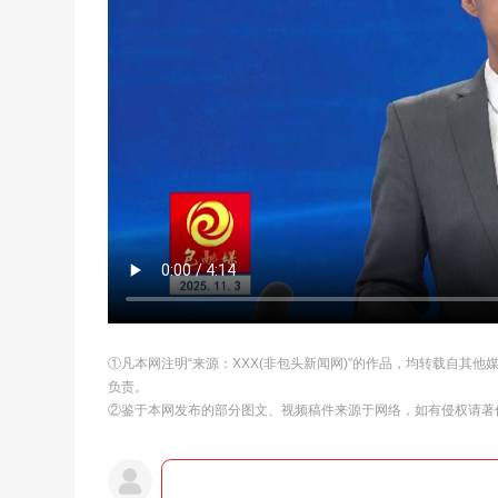
①凡本网注明“来源：XXX(非包头新闻网)”的作品，均转载自其
负责。
②鉴于本网发布的部分图文、视频稿件来源于网络，如有侵权请著