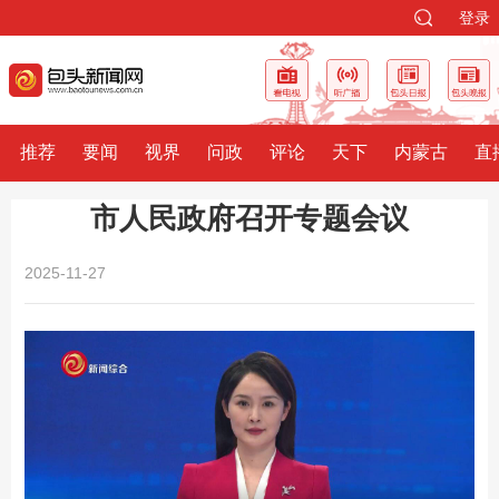
登录
推荐
要闻
视界
问政
评论
天下
内蒙古
直
市人民政府召开专题会议
2025-11-27