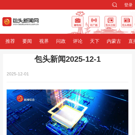
登录
推荐
要闻
视界
问政
评论
天下
内蒙古
直
包头新闻2025-12-1
2025-12-01