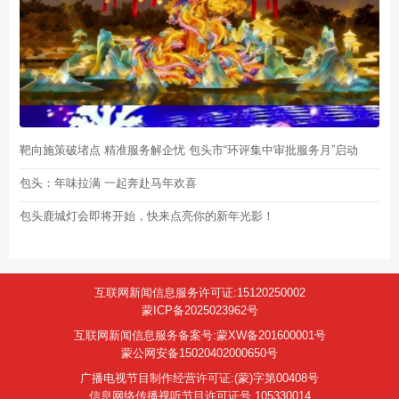
靶向施策破堵点 精准服务解企忧 包头市“环评集中审批服务月”启动
包头：年味拉满 一起奔赴马年欢喜
包头鹿城灯会即将开始，快来点亮你的新年光影！
互联网新闻信息服务许可证:15120250002
蒙ICP备2025023962号
互联网新闻信息服务备案号:蒙XW备201600001号
蒙公网安备15020402000650号
广播电视节目制作经营许可证:(蒙)字第00408号
信息网络传播视听节目许可证号 105330014