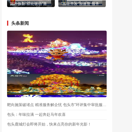
国补焕新“双轮驱动”激活市场活力
“五证齐发”加速度 服务民企“零距离”
头条新闻
靶向施策破堵点 精准服务解企忧 包头市“环评集中审批服务月”启动
包头：年味拉满 一起奔赴马年欢喜
包头鹿城灯会即将开始，快来点亮你的新年光影！