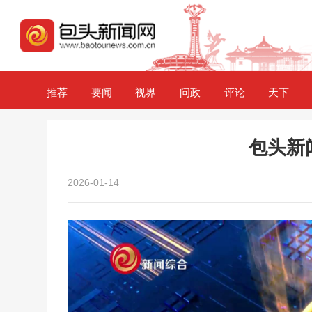
推荐
要闻
视界
问政
评论
天下
包头新闻2
2026-01-14