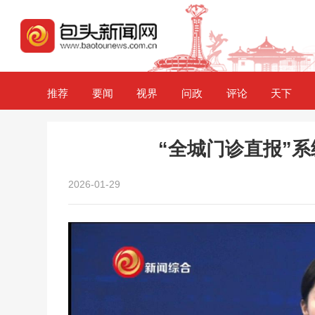
推荐
要闻
视界
问政
评论
天下
“全城门诊直报”系
2026-01-29