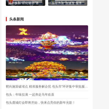
国补焕新“双轮驱动”激活市场活力
“五证齐发”加速度 服务民企“零距离”
头条新闻
靶向施策破堵点 精准服务解企忧 包头市“环评集中审批服务月”启动
包头：年味拉满 一起奔赴马年欢喜
包头鹿城灯会即将开始，快来点亮你的新年光影！