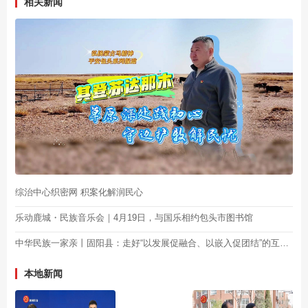
相关新闻
综治中心织密网 积案化解润民心
乐动鹿城・民族音乐会｜4月19日，与国乐相约包头市图书馆
中华民族一家亲丨固阳县：走好“以发展促融合、以嵌入促团结”的互嵌式发展之路
本地新闻