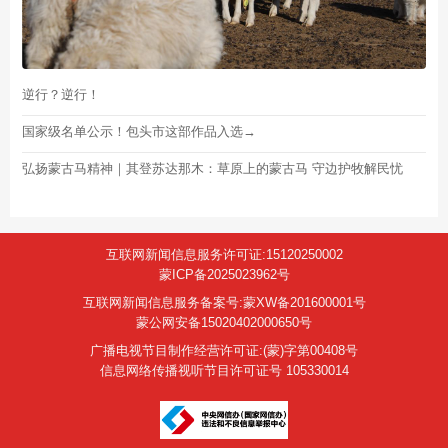
逆行？逆行！
国家级名单公示！包头市这部作品入选→
弘扬蒙古马精神｜其登苏达那木：草原上的蒙古马 守边护牧解民忧
互联网新闻信息服务许可证:15120250002
蒙ICP备2025023962号
互联网新闻信息服务备案号:蒙XW备201600001号
蒙公网安备15020402000650号
广播电视节目制作经营许可证:(蒙)字第00408号
信息网络传播视听节目许可证号 105330014