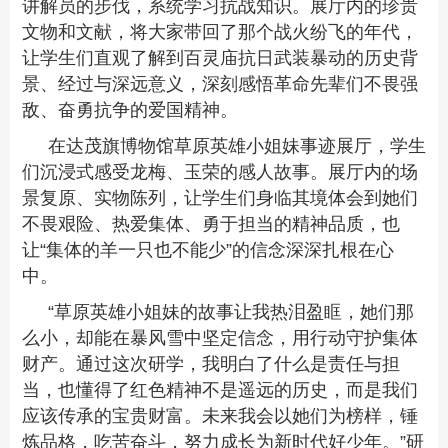
讲解员的步伐，系统学习抗战知识。展厅内的珍贵
文物和文献，将大家带回了那个战火纷飞的年代，
让学生们直观了解到百灵庙抗日武装暴动的历史背
景、经过与深远意义，深刻感悟革命先辈们不畏强
敌、奋勇抗争的爱国精神。
在达茂旗博物馆草原英雄小姐妹事迹展厅，学生
们沉浸式感受龙梅、玉荣的感人故事。展厅内的场
景复原、实物陈列，让学生们身临其境体会到她们
不畏艰险、热爱集体、勇于担当的精神品质，也
让“集体的羊一只也不能少”的信念深深扎根在心
中。
“草原英雄小姐妹的故事让我热泪盈眶，她们那
么小，却能在暴风雪中坚定信念，用行动守护集体
财产。通过这次研学，我明白了什么是责任与担
当，也懂得了红色精神不是遥远的历史，而是我们
应该传承的宝贵财富。未来我会以她们为榜样，锤
炼品格，吃苦奋斗，努力成长为新时代好少年。”研