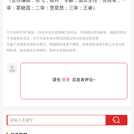
（责任编辑：张飞；校对：李麒；值班主任：张燕青；一
审：霍晓霞；二审：贾星慧；三审：王睿）
①凡本网注明“来源：XXX(非包头新闻网)”的作品，均转载自其他媒体，转载目的在
于传递更多信息，并不代表本单位赞同其观点和对其真实性负责。
②鉴于本网发布的部分图文、视频稿件来源于网络，如有侵权请著作权人主动与本
网联系，提供相关证明材料，我单位将及时处理。
请先
登录
后发表评论~