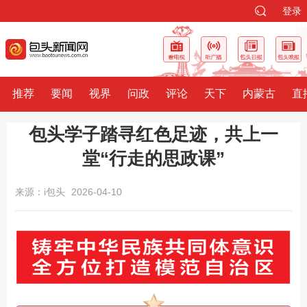
登录
推荐
要闻
视界
问政
评论
天下
内蒙古
直
包头学子踏寻红色足迹，共上一
堂“行走的思政课”
来源：i包头
2026-04-10