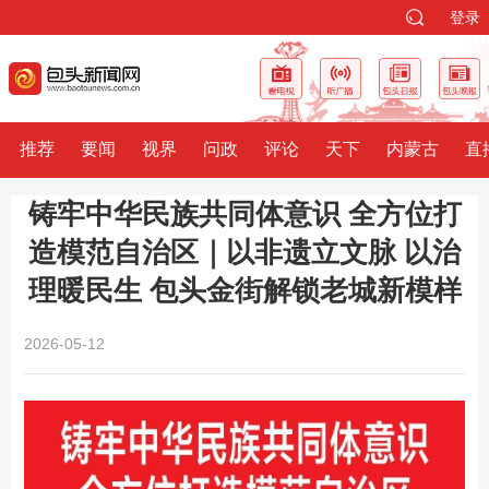
登录
推荐
要闻
视界
问政
评论
天下
内蒙古
直
铸牢中华民族共同体意识 全方位打
造模范自治区｜以非遗立文脉 以治
理暖民生 包头金街解锁老城新模样
2026-05-12