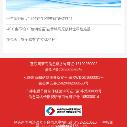
千年沃野间，“土特产”如何变成“香饽饽”？
-40℃也不怕！“包钢答案”在雪域高原破解世界性难题
在包头，安全感有了“立体坐标”
互联网新闻信息服务许可证:15120250002
蒙ICP备2025023962号
互联网新闻信息服务备案号:蒙XW备201600001号
蒙公网安备15020402000650号
广播电视节目制作经营许可证:(蒙)字第00408号
信息网络传播视听节目许可证号 105330014
包头新闻网违法及不良信息举报电话:0472-2518515
举报邮
箱:baotounewsjubao@163.com