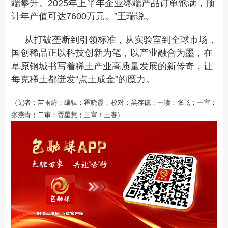
端攀升。2025年上半年企业终端产品订单饱满，预
计年产值可达7600万元。”王瑞说。
从打破垄断到引领标准，从实验室到全球市场，
国创稀品正以科技创新为笔，以产业融合为墨，在
草原钢城书写着稀土产业高质量发展的新传奇，让
每克稀土都迸发“点土成金”的魔力。
（记者：苗雨蔚；编辑：霍晓霞；校对：吴存德；一读：张飞；一审：
张燕青；二审：贾星慧；三审：王睿）