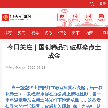
登录
推荐
要闻
视界
问政
评论
天下
内蒙古
直
今日关注｜国创稀品打破壁垒点土
成金
来源：包融媒
2025-07-19
当一盏盏稀土护眼灯在教室里柔和亮起，当一块
块稀土RES彩色墨水屏在办公桌上清晰显影，当一
串串温室番茄在稀土补光灯下饱满成熟……这些看
似寻常的生活场景，背后都闪耀着“稀土之光”。从