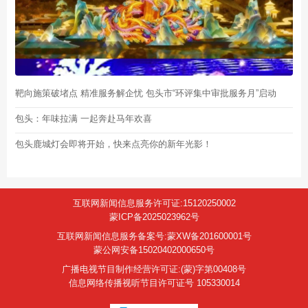
靶向施策破堵点 精准服务解企忧 包头市“环评集中审批服务月”启动
包头：年味拉满 一起奔赴马年欢喜
包头鹿城灯会即将开始，快来点亮你的新年光影！
互联网新闻信息服务许可证:15120250002
蒙ICP备2025023962号
互联网新闻信息服务备案号:蒙XW备201600001号
蒙公网安备15020402000650号
广播电视节目制作经营许可证:(蒙)字第00408号
信息网络传播视听节目许可证号 105330014