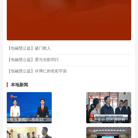
【包融慧公益】破门救人
【包融慧公益】爱与光影同行
【包融慧公益】许博仁的色彩宇宙
本地新闻
包头新闻2026-4-14
陈之常在昆区调研树立和践行正确政绩观学习教育开展情况