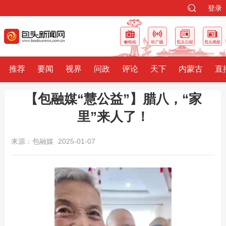
登录
推荐
要闻
视界
问政
评论
天下
内蒙古
直
【包融媒“慧公益”】腊八，“家
里”来人了！
来源：包融媒
2025-01-07