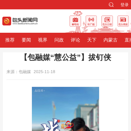
登录
推荐
要闻
视界
问政
评论
天下
内蒙古
直
【包融媒“慧公益”】拔钉侠
来源：包融媒
2025-11-18