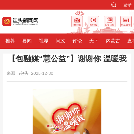
登录
推荐
要闻
视界
问政
评论
天下
内蒙古
直
【包融媒“慧公益”】谢谢你 温暖我
来源：i包头
2025-12-30