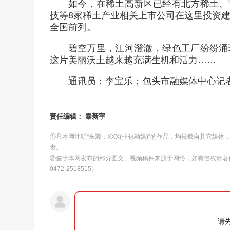
如今，在稀土高新区已经有北方稀土、
技等8家稀土产业相关上市公司在这里投资建
全国前列。
碧空万里，江河澄澈，绿色工厂纷纷涌
这片美丽沃土越来越充满生机和活力……
通讯员：李宝乐；包头市融媒体中心记
责任编辑： 秦新宇
①凡本网注明“来源：XXX(非包融媒)”的作品，均转载自其它媒
责。
②鉴于本网发布的部分图文、视频稿件来源于网络，如有侵权请著
0472-2518515）
请