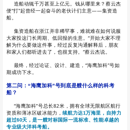
造船动辄千万甚至上亿元。钱从哪里来？蔡云杰
便“打”起曾经一起奋斗的老伙计们主意——集资造
船。
集资造船在浙江并非稀罕事，难就难在如何说服
大家投这门长周期、低回报的生意。“开始大家不理
解为什么要做这件事，经过反复沟通解释后，朋友
和家人们都听进去了，也很支持。”蔡云杰说。
最终，经过论证、设计、建造，“海鹰加科”号如
期成功下水。
第二问：“海鹰加科”号到底是艘什么样的科考
船？
“海鹰加科”号总长82米，拥有全球无限航区航行
资质和薄冰区破冰能力，
续航力达1万海里，自持力
超过60天，是一艘对标国际一流标准、性能卓越的
专业级大洋科考船。