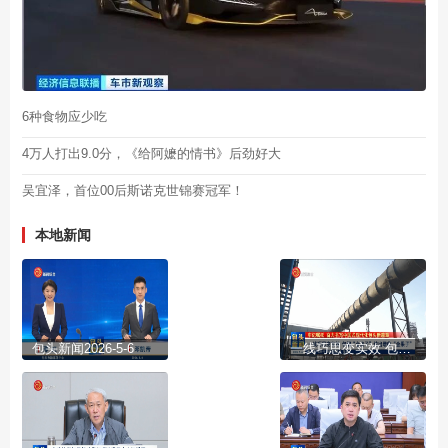
6种食物应少吃
4万人打出9.0分，《给阿嬷的情书》后劲好大
吴宜泽，首位00后斯诺克世锦赛冠军！
本地新闻
包头新闻2026-5-6
一线巧思变实效 包钢“金点子”结出增收“金果子”