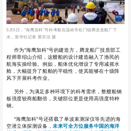
5月5日，“海鹰加科”号科考船在温岭市松门镇腾龙造船厂下
水。
新华社记者 黄宗治 摄
作为“海鹰加科”号的建造方，腾龙船厂技质部工
程师章绍山介绍，这艘船的设计建造融入了渔民的
航海实操经验。例如，船体优化增设了专用减摇水
舱，大幅提升了船舶的平稳性，使其能够在十级阵
风下开展科考作业。
另外，为满足多种环境下的科考需求，整艘船钢
板强度较商船翻倍，关键部位更是使用高强度特种
钢。
“海鹰加科”号还搭载了单波束测深仪等先进的海
空潜立体探测设备，
未来可全方位服务中国的海洋