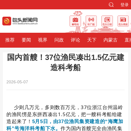
登录
推荐
要闻
视界
问政
评论
天下
内蒙古
直
国内首艘！37位渔民凑出1.5亿元建
造科考船
2026-05-07
少则几万元，多则数百万元，37位浙江台州温岭
的渔民愣是东拼西凑出1.5亿元，把一艘科考船给建
造起来了！
5月5日，由37位渔民集资建造的“海鹰加
作为国内首艘完全由渔民集
科”号海洋科考船下水。