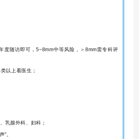
。
，年度随访即可
，
5~8mm中等风险，＞8mm需专科评
，4类以上看医生；
科、乳腺外科、妇科；
声”。