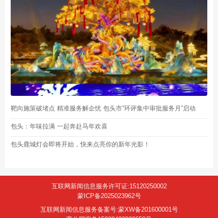
靶向施策破堵点 精准服务解企忧 包头市“环评集中审批服务月”启动
包头：年味拉满 一起奔赴马年欢喜
包头鹿城灯会即将开始，快来点亮你的新年光影！
互联网新闻信息服务许可证:15120250002
蒙ICP备2025023962号
互联网新闻信息服务备案号:蒙XW备201600001号