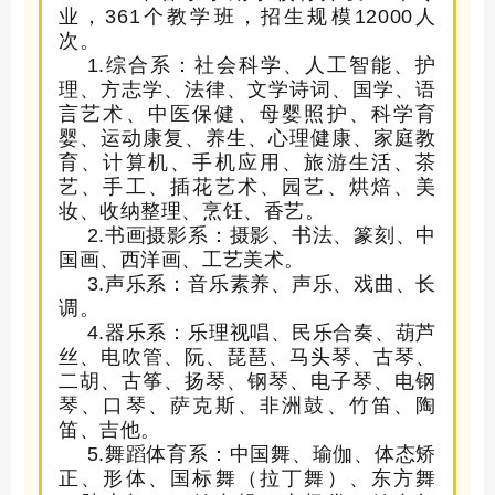
业，
361
个教学班，招生
规
模
12000
人
次。
1.
综合系：社会科学、
人工智能、
护
理、
方志学、法律、
文学诗词、国学、语
言艺术、中医保健、
母婴照护、科学育
婴、运动康复、
养生、
心理健康、家庭教
育、
计算机、手机应用、旅游
生活
、茶
艺、
手工、
插花艺术、
园艺、
烘焙、美
妆、
收纳整理、
烹饪
、
香艺
。
2.
书画摄影系：摄影、书法、篆刻、中
国画、西洋画、工艺美术。
3.
声乐系：音乐素养、声乐、戏曲、长
调。
4.
器乐系：
乐理视唱、民乐合奏、
葫芦
丝、
电吹管
、阮、琵琶、马头琴、古琴、
二胡、古筝、扬琴、钢琴、电子琴、电钢
琴、
口琴、萨克斯、非洲鼓、竹笛、陶
笛、吉他
。
5.
舞蹈体育系：中国舞、瑜伽、
体态矫
正、
形体、国标舞（拉丁舞）、东方舞