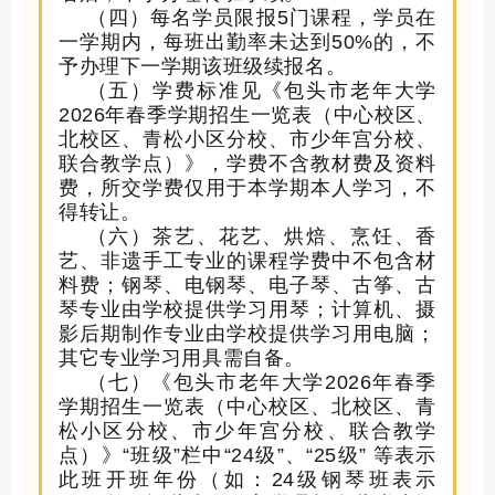
（
四
）每名学员限报
5门课程，学员在
一学期内，每班出勤率未达到50%的，不
予办理下一学期该班级续报名。
（
五
）
学费标准见《包头市老年大学
202
6
年
春
季学期招生一览表（
中心校区
、
北校区、青松小区分校、市少年宫分校、
联合教学点）》，学费不含教材费及资料
费，所交学费仅用于本学期本人学习，不
得转让。
（
六
）茶艺、花
艺
、烘焙、烹饪
、香
艺、
非遗手工
专业的课程学费中不包含材
料费；钢琴、电钢琴、电子琴、古筝、古
琴专业由学校提供学习用琴
；
计算机、摄
影后期制作专业由学校提供学习用电脑；
其它专业学习用具需自备。
（
七
）《包头市老年大学
202
6
年
春
季
学期招生一览表（
中心校区
、
北校区、青
松小区分校、市少年宫分校、
联合教学
点）》
“班级”栏中“
24
级
”、“
25
级
” 等表示
此班开班年份（如：
24
级
钢琴
班表示