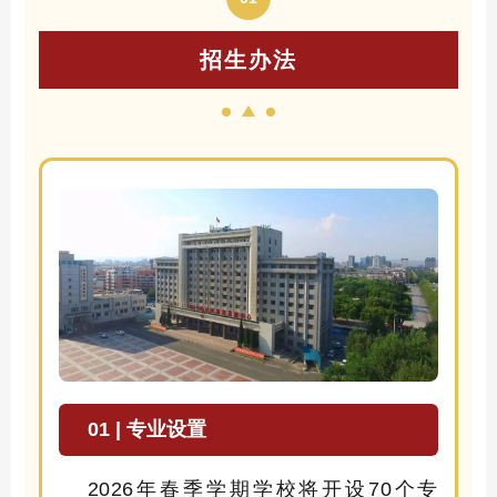
招生办法
01 | 专业设置
20
26
年
春
季学期学校将开设
70
个专