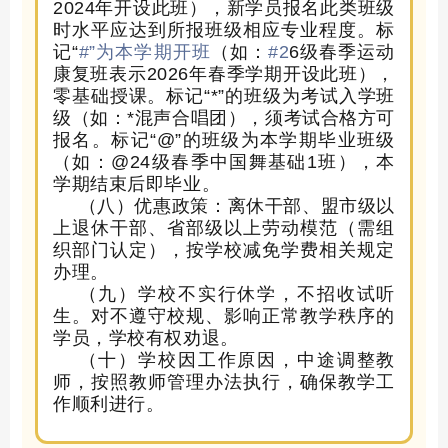
20
24
年开设此班），新学员报名此类班级
时水平应达到所报班级相应专业程度。标
记
“
#”为本学期开班
（如：
#2
6
级
春季运动
康复班
表示
202
6
年
春季学期
开设此班），
零基础授课。标记
“*”的班级为考试入学班
级（如：*混声合唱团），须考试合格方可
报名。标记“@”的班级为本学期毕业班级
（如：@24级春季中国舞基础1班），本
学期结束后即毕业。
（
八
）优惠政策：离休干部、盟市级以
上退休干部、省部级以上劳动模范（需组
织部门认定），
按
学校减免学费相关规定
办理。
（
九
）学校不实行休学，不招收试听
生。对不遵守校规、影响正常教学秩序的
学员，学校有权劝退。
（十）学校因工作原因，中途调整教
师，按照教师管理办法执行，确保教学工
作顺利进行。