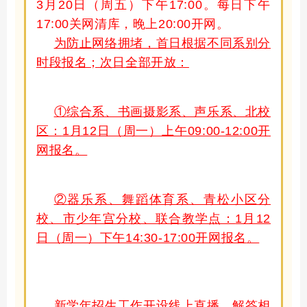
3
月
20
日
（周五）
下午
17
:00
。
每日下午
17:00关网清库，晚上20:00开网。
为防止网络拥堵，首日根据不同系别分
时段报名；次日全部开放
：
①
综合系、书画摄影系、声乐系、北校
区：
1月12日（周一）上午09:00-12:00开
网报名
。
②
器乐系、舞蹈体育系、青松小区分
校、市少年宫分校、联合教学点：
1月12
日（周一）下午14:30-17:00开网报名
。
新学年招生工作开设线上直播，解答相