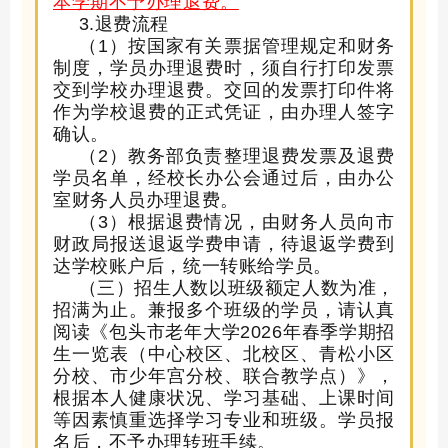
本学期不予办理退费。
3.
退费流程
（
1）按国家有关票据管理规定和财务
制度，学员办理退费时，须自行打印发票
交到学校办理退费。交回的发票打印件将
作为学校退费的正式凭证，由办理人签字
确认。
（
2）教务部负责整理退费发票及退费
学员名单，经
校长办公会
通过
后，
由办公
室财务人员办理退费
。
（
3）根据退费情况，由
财务人员
向市
财政局报送退返学费申请，待退返学费到
达学校账户后，统一转账给学员。
（
三
）招生人数以班级额定人数为准，
招满为止。兼报多个班级的学员，请认真
阅读《包头市老年大学
202
6
年
春
季学期招
生一览表（
中心校区
、
北校区、青松小区
分校、市少年宫分校、
联合教学点）》，
根据本人健康状况、学习基础、上课时间
等因素慎重选择学习专业和班级。学员报
名后，不予办理转班手续。