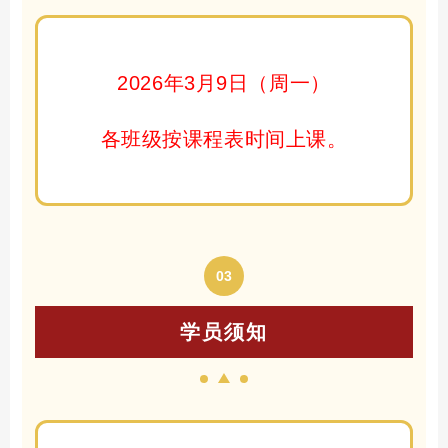
20
26
年
3
月
9
日（
周
一）
各班级按课程表时间上课。
03
学员须知