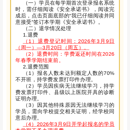
（一）学员在每学期首次
登录
报名系统
时，
需
仔细阅读《安全承诺书》，阅读完
成后，点击页面底部的
“我已仔细阅读并同
意接受”签订本学期《安全承诺书》。
（
二
）退学情况处理
1.
退费
（
1）退费登记时间：2026年3月9日
（周一）—3月20日（周五）。
（
2）退费时间：学费返还时间在2026
年春季学期结束前。
2.
退费范围
（
1
）
报名人数未达到额定人数的
7
0%
不开班，持学费
发票打印件
办理
。
（
2
）
学员因疾病无法继续学习，持学
费
发票打印件
、县级以上医院开具的诊断
证明办理。
（
3
）
因其他特殊原因
无法继续学习
的
学员
，
需向学校提交相关证明，经学校同
意后办理。
（
4）
2026年3月9日开学起报名的学员