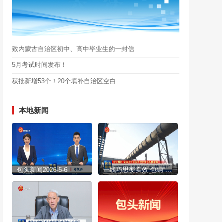
致内蒙古自治区初中、高中毕业生的一封信
5月考试时间发布！
获批新增53个！20个填补自治区空白
本地新闻
包头新闻2026-5-6
一线巧思变实效 包钢“金点子”结出增收“金果子”