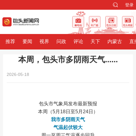
登录
推荐
要闻
视界
问政
评论
天下
内蒙古
直
本周，包头市多阴雨天气......
2026-05-18
包头市气象局发布最新预报
本周（5月18日至5月24日）
我市多阴雨天气
气温起伏较大
周一至周三气温逐步回升