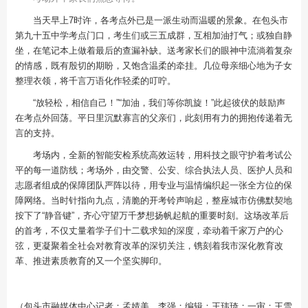
当天早上7时许，各考点外已是一派生动而温暖的景象。在包头市
第九十五中学考点门口，考生们或三五成群，互相加油打气；或独自静
坐，在笔记本上做着最后的查漏补缺。送考家长们的眼神中流淌着复杂
的情感，既有殷切的期盼，又饱含温柔的牵挂。几位母亲细心地为子女
整理衣领，将千言万语化作轻柔的叮咛。
“放轻松，相信自己！”“加油，我们等你凯旋！”此起彼伏的鼓励声
在考点外回荡。平日里沉默寡言的父亲们，此刻用有力的拥抱传递着无
言的支持。
考场内，全新的智能安检系统高效运转，用科技之眼守护着考试公
平的每一道防线；考场外，由交警、公安、综合执法人员、医护人员和
志愿者组成的保障团队严阵以待，用专业与温情编织起一张全方位的保
障网络。当时针指向九点，清脆的开考铃声响起，整座城市仿佛默契地
按下了“静音键”，齐心守望万千梦想扬帆起航的重要时刻。这场改革后
的首考，不仅丈量着学子们十二载求知的深度，牵动着千家万户的心
弦，更凝聚着全社会对教育改革的深切关注，镌刻着我市深化教育改
革、推进素质教育的又一个坚实脚印。
（包头市融媒体中心记者：孟婧美，李强；编辑：王玮琦；一审：王雪