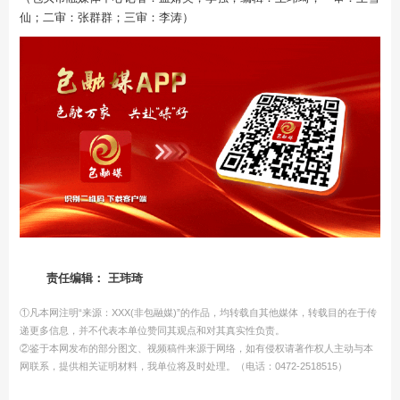
仙；二审：张群群；三审：李涛）
责任编辑： 王玮琦
①凡本网注明“来源：XXX(非包融媒)”的作品，均转载自其他媒体，转载目的在于传
递更多信息，并不代表本单位赞同其观点和对其真实性负责。
②鉴于本网发布的部分图文、视频稿件来源于网络，如有侵权请著作权人主动与本
网联系，提供相关证明材料，我单位将及时处理。（电话：0472-2518515）