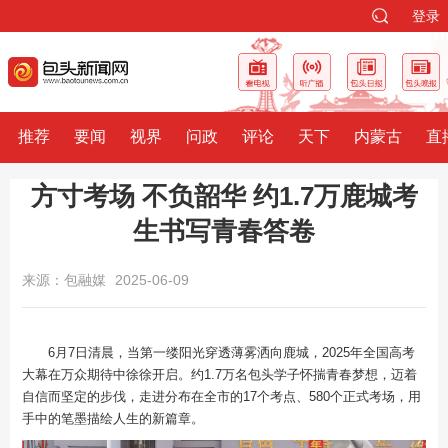
登录
推荐
要闻
视界
问政
评论
天下
内蒙古
直
方寸考场 不负韶华 约1.7万鹿城考
生书写青春答卷
来源：包融媒
2025-06-09
6月7日清晨，当第一缕阳光穿透薄雾洒向鹿城，2025年全国高考
大幕在万众期待中徐徐开启。约1.7万名包头学子怀揣青春梦想，迈着
自信而坚定的步伐，走进分布在全市的17个考点、580个正式考场，用
手中的笔墨描绘人生的新篇章。