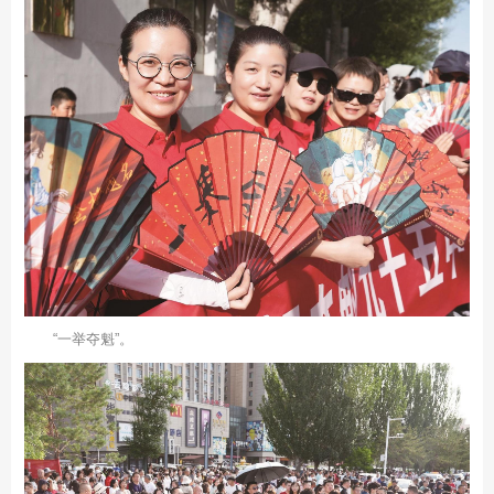
“一举夺魁”。