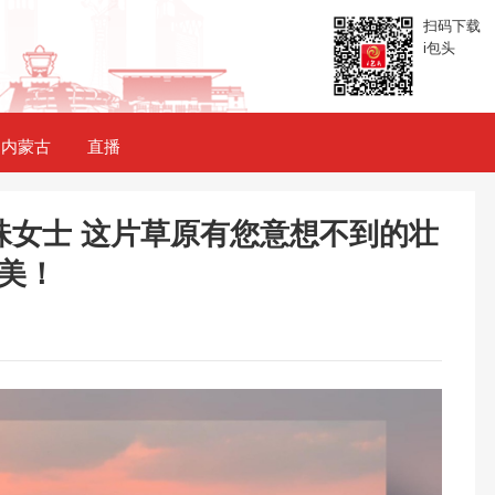
扫码下载
i包头
内蒙古
直播
珠女士 这片草原有您意想不到的壮
美！