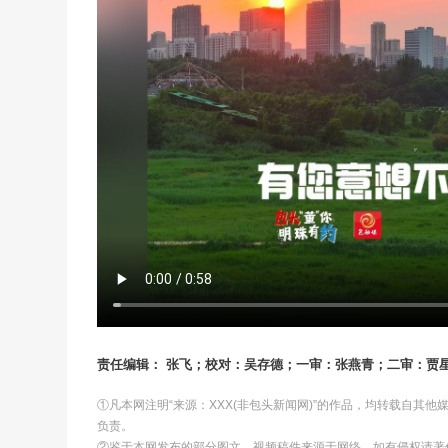
责任编辑： 张飞；校对：吴存德；一审：张燕青；二审：贾
①凡本网注明“来源：XXX(非包头新闻网)”的作品，均转载自其
负责。
②鉴于本网发布的部分图文、视频稿件来源于网络，如有侵权请著