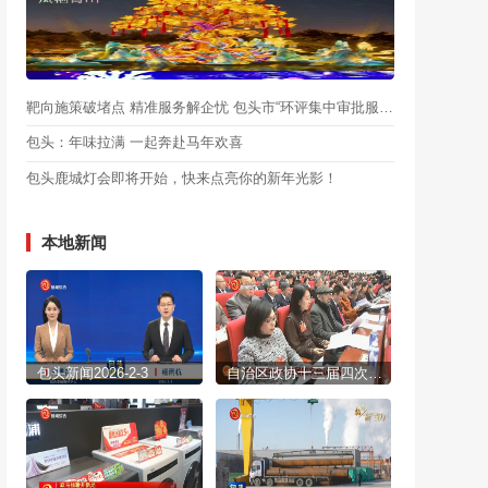
靶向施策破堵点 精准服务解企忧 包头市“环评集中审批服务月”启动
包头：年味拉满 一起奔赴马年欢喜
包头鹿城灯会即将开始，快来点亮你的新年光影！
本地新闻
包头新闻2026-2-3
自治区政协十三届四次会议开幕