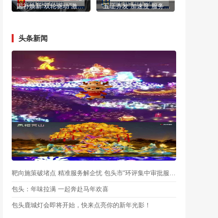
国补焕新“双轮驱动”激活市场活力
“五证齐发”加速度 服务民企“零距离”
头条新闻
靶向施策破堵点 精准服务解企忧 包头市“环评集中审批服务月”启动
包头：年味拉满 一起奔赴马年欢喜
包头鹿城灯会即将开始，快来点亮你的新年光影！