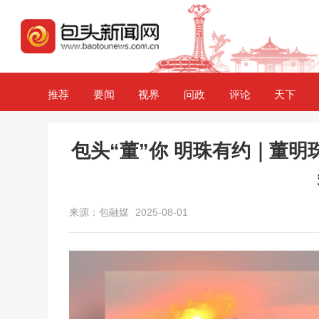
推荐
要闻
视界
问政
评论
天下
包头“董”你 明珠有约｜董明
来源：包融媒
2025-08-01