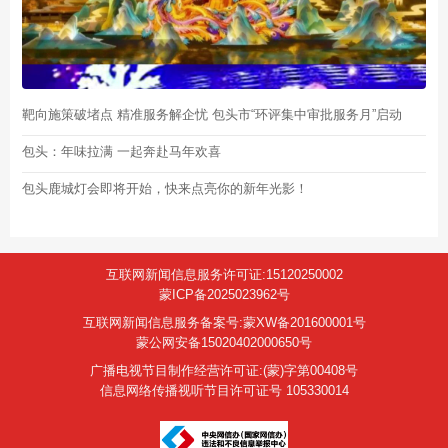
靶向施策破堵点 精准服务解企忧 包头市“环评集中审批服务月”启动
包头：年味拉满 一起奔赴马年欢喜
包头鹿城灯会即将开始，快来点亮你的新年光影！
互联网新闻信息服务许可证:15120250002
蒙ICP备2025023962号
互联网新闻信息服务备案号:蒙XW备201600001号
蒙公网安备15020402000650号
广播电视节目制作经营许可证:(蒙)字第00408号
信息网络传播视听节目许可证号 105330014