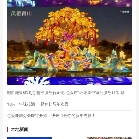
靶向施策破堵点 精准服务解企忧 包头市“环评集中审批服务月”启动
包头：年味拉满 一起奔赴马年欢喜
包头鹿城灯会即将开始，快来点亮你的新年光影！
本地新闻