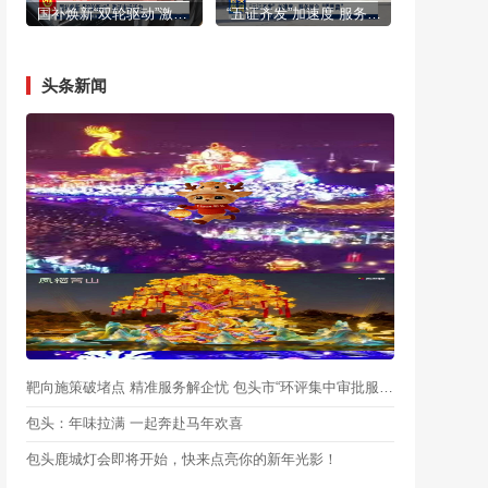
国补焕新“双轮驱动”激活市场活力
“五证齐发”加速度 服务民企“零距离”
头条新闻
靶向施策破堵点 精准服务解企忧 包头市“环评集中审批服务月”启动
包头：年味拉满 一起奔赴马年欢喜
包头鹿城灯会即将开始，快来点亮你的新年光影！