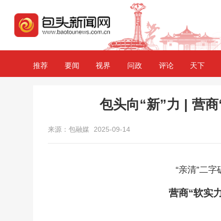
推荐
要闻
视界
问政
评论
天下
包头向“新”力 | 营
来源：包融媒
2025-09-14
“亲清”二
营商“软实力