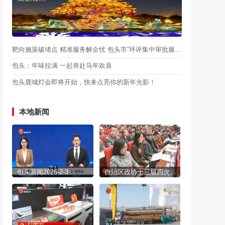
靶向施策破堵点 精准服务解企忧 包头市“环评集中审批服务月”启动
包头：年味拉满 一起奔赴马年欢喜
包头鹿城灯会即将开始，快来点亮你的新年光影！
本地新闻
包头新闻2026-2-3
自治区政协十三届四次会议开幕