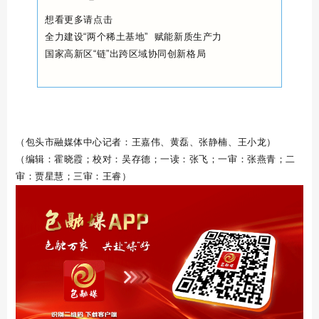
想看更多请点击
全力建设“两个稀土基地” 赋能新质生产力
国家高新区“链”出跨区域协同创新格局
（包头市融媒体中心记者：王嘉伟、黄磊、张静楠、王小龙）
（编辑：霍晓霞；校对：吴存德；一读：张飞；一审：张燕青；二
审：贾星慧；三审：王睿）