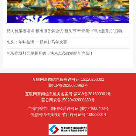
靶向施策破堵点 精准服务解企忧 包头市“环评集中审批服务月”启动
包头：年味拉满 一起奔赴马年欢喜
包头鹿城灯会即将开始，快来点亮你的新年光影！
互联网新闻信息服务许可证:15120250002
蒙ICP备2025023962号
互联网新闻信息服务备案号:蒙XW备201600001号
蒙公网安备15020402000650号
广播电视节目制作经营许可证:(蒙)字第00408号
信息网络传播视听节目许可证号 105330014