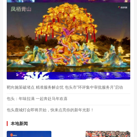
靶向施策破堵点 精准服务解企忧 包头市“环评集中审批服务月”启动
包头：年味拉满 一起奔赴马年欢喜
包头鹿城灯会即将开始，快来点亮你的新年光影！
本地新闻