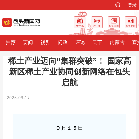
登录
推荐
要闻
视界
问政
评论
天下
内蒙古
直
稀土产业迈向“集群突破”！ 国家高
新区稀土产业协同创新网络在包头
启航
2025-09-17
９月１６日